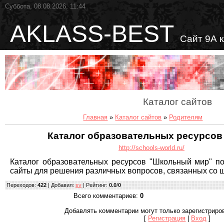
Суббота, 08.08.2026, 11:44
AKLASS-BEST
Сайт 9А 
Каталог сайтов
Главная
»
Каталог сайтов
»
Родителям
Каталог образовательных ресурсо
http://schools-world.ru/
Каталог образовательных ресурсов "Школьный мир" п
сайты для решения различных вопросов, связанных со 
Переходов
:
422
|
Добавил
:
sv
|
Рейтинг
:
0.0
/
0
Всего комментариев
:
0
Добавлять комментарии могут только зарегистриро
[
Регистрация
|
Вход
]