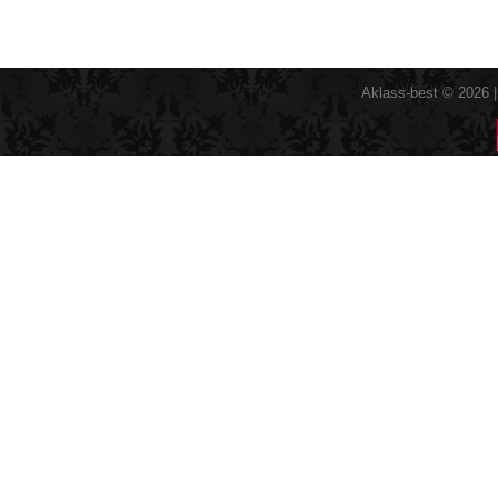
Aklass-best © 2026