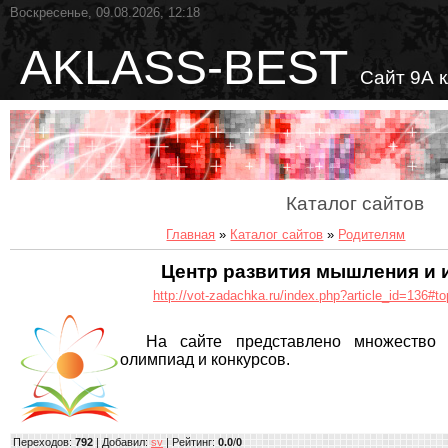
Воскресенье, 09.08.2026, 12:18
AKLASS-BEST
Сайт 9А 
Каталог сайтов
Главная
»
Каталог сайтов
»
Родителям
Центр развития мышления и 
http://vot-zadachka.ru/index.php?article_id=136#to
На сайте представлено множество В
олимпиад и конкурсов.
Переходов
:
792
|
Добавил
:
sv
|
Рейтинг
:
0.0
/
0