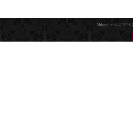
Aklass-best © 2026