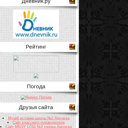
Дневник.ру
Рейтинг
Погода
Друзья сайта
Музей истории школы №2 Амурска
Сайт классного руководителя
Сайт МБОУ СОШ №2 города Амурска