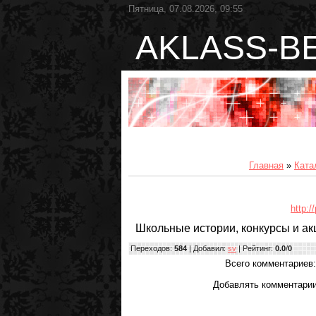
Пятница, 07.08.2026, 09:55
AKLASS-B
Главная
»
Ката
http:/
Школьные истории, конкурсы и ак
Переходов
:
584
|
Добавил
:
sv
|
Рейтинг
:
0.0
/
0
Всего комментариев
Добавлять комментарии