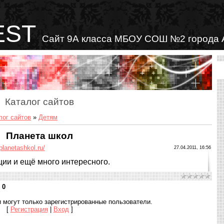
EST
Сайт 9А класса МБОУ СОШ №2 города 
Каталог сайтов
лог сайтов
»
Детям
Планета школ
/planetashkol.ru/
27.04.2011, 16:56
ции и ещё много интересного.
:
0
 могут только зарегистрированные пользователи.
[
Регистрация
|
Вход
]