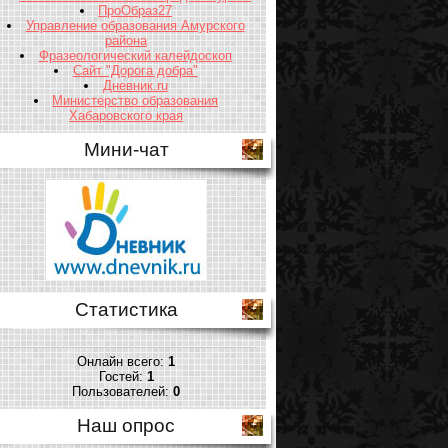
ПроОбраз27
Управление образования Амурского
района
Фразеологический калейдоскоп
Сайт "Дорога добра"
Дневник.ru
Министерство образования
Хабаровского края
Мини-чат
Статистика
Онлайн всего:
1
Гостей:
1
Пользователей:
0
Наш опрос