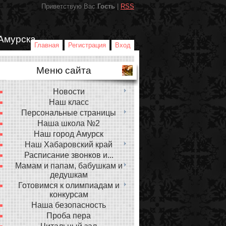
Приветствую Вас
Гость
|
RSS
Амурска
Главная
Регистрация
Вход
Меню сайта
Новости
Наш класс
Персональные страницы
Наша школа №2
Наш город Амурск
Наш Хабаровский край
Расписание звонков и...
Мамам и папам, бабушкам и
дедушкам
Готовимся к олимпиадам и
конкурсам
Наша безопасность
Проба пера