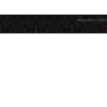
Aklass-best © 2026