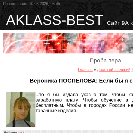
Понедельник, 10.08.2026, 08:45
AKLASS-BEST
Сайт 9А 
Проба пера
Главная
»
Доска объявлений
]
Вероника ПОСПЕЛОВА: Если бы я ст
...то я бы издала указ о том, чтобы 
заработную плату.
Чтобы обучение в 
бесплатным. Чтобы в городах России н
табачные изделия.
Добавил
:
sv
|