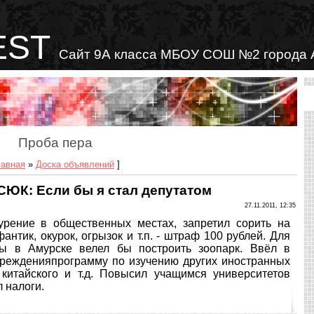
EST
Сайт 9А класса МБОУ СОШ №2 города 
Проба пера
лавная
»
Доска объявлений
]
ЮК: Если бы я стал депутатом
27.11.2011, 12:35
курение в общественных местах, запретил сорить на
антик, окурок, огрызок и т.п. - штраф 100 рублей. Для
ы в Амурске велел бы построить зоопарк. Ввёл в
чрежденияпрограмму по изучению других иностранных
 китайского и т.д. Повысил учащимся университетов
 налоги.