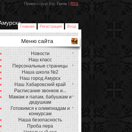
Приветствую Вас
Гость
|
RSS
Амурска
Главная
Регистрация
Вход
Меню сайта
Новости
Наш класс
Персональные страницы
Наша школа №2
Наш город Амурск
Наш Хабаровский край
Расписание звонков и...
Мамам и папам, бабушкам и
дедушкам
Готовимся к олимпиадам и
конкурсам
Наша безопасность
Проба пера