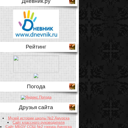
Дневник.ру
Рейтинг
Погода
Друзья сайта
Музей истории школы №2 Амурска
Сайт классного руководителя
Сайт МБОУ СОШ №2 города Амурска