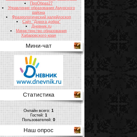
ПроОбраз27
Управление образования Амурского
района
Фразеологический калейдоскоп
Сайт "Дорога добра"
Дневник.ru
Министерство образования
Хабаровского края
Мини-чат
Статистика
Онлайн всего:
1
Гостей:
1
Пользователей:
0
Наш опрос