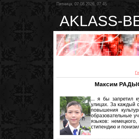
Пятница, 07.08.2026, 07:45
AKLASS-B
Г
Максим РАДЫС
... я бы запретил 
улицах. За каждый ф
повышения культур
образовательные у
языков: немецкого,
стипендию и понизил