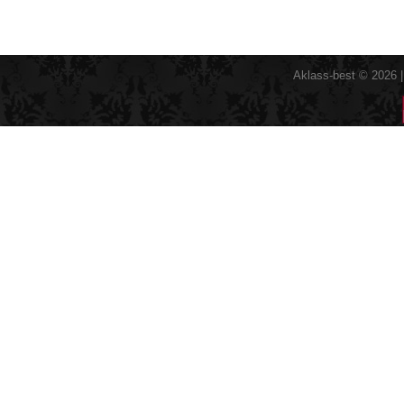
Aklass-best © 2026