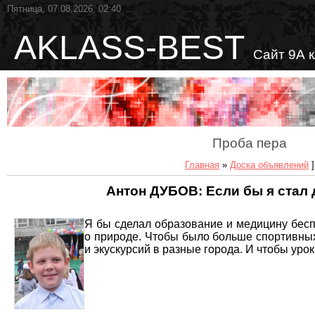
Пятница, 07.08.2026, 02:40
AKLASS-BEST
Сайт 9А 
Проба пера
Главная
»
Доска объявлений
]
Антон ДУБОВ: Если бы я стал д
Я бы сделал образование и медицину бес
о природе. Чтобы было больше спортивных
и экускурсий в разные города. И чтобы урок