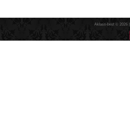
Aklass-best © 2026