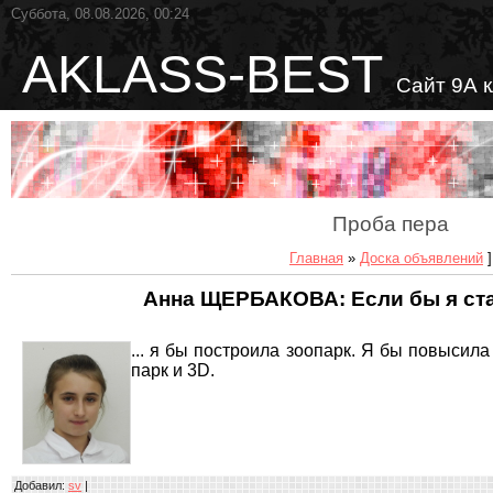
Суббота, 08.08.2026, 00:24
AKLASS-BEST
Сайт 9А 
Проба пера
Главная
»
Доска объявлений
]
Анна ЩЕРБАКОВА: Если бы я ст
... я бы построила зоопарк. Я бы повысил
парк и 3D.
Добавил
:
sv
|